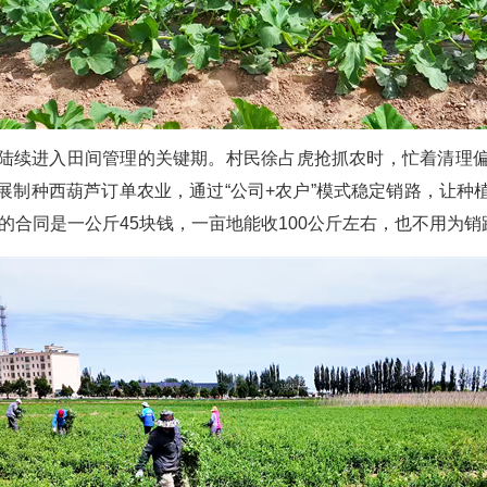
陆续进入田间管理的关键期。村民徐占虎抢抓农时，忙着清理
制种西葫芦订单农业，通过“公司+农户”模式稳定销路，让种植
的合同是一公斤45块钱，一亩地能收100公斤左右，也不用为销