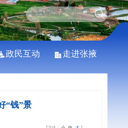
政民互动
走进张掖
好“钱”景
【字体：
小
中
大
】