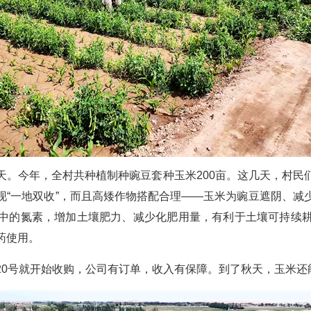
天。今年，全村共种植制种豌豆套种玉米200亩。这几天，村民
现“一地双收”，而且高矮作物搭配合理——玉米为豌豆遮阴、减
中的氮素，增加土壤肥力、减少化肥用量，有利于土壤可持续
药使用。
20号就开始收购，公司有订单，收入有保障。到了秋天，玉米还能收