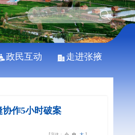
政民互动
走进张掖
缝协作5小时破案
【字体：
小
中
大
】