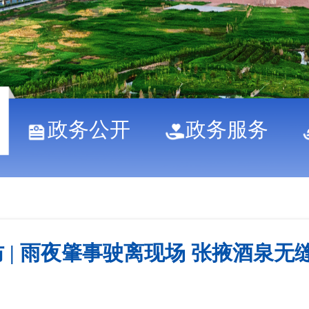
政务公开
政务服务
 | 雨夜肇事驶离现场 张掖酒泉无