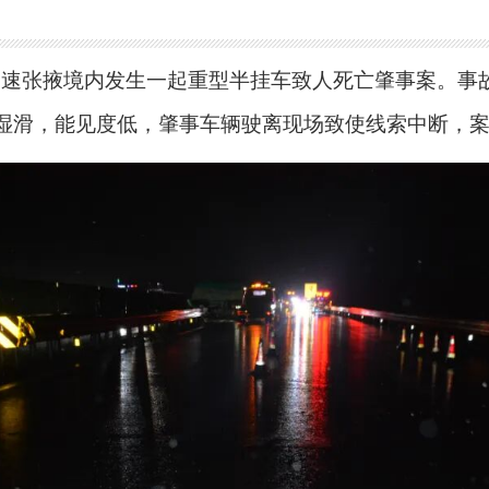
0连霍高速张掖境内发生一起重型半挂车致人死亡肇事案。
湿滑，能见度低，肇事车辆驶离现场致使线索中断，