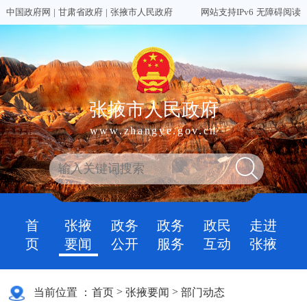
中国政府网
|
甘肃省政府
|
张掖市人民政府
网站支持IPv6
无障碍阅读
张掖市人民政府
www.zhangye.gov.cn
首
张掖
政务
政务
政民
走进
页
要闻
公开
服务
互动
张掖
>
>
当前位置 ：
首页
张掖要闻
部门动态