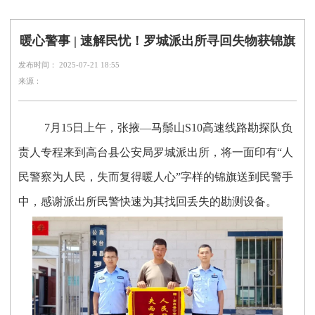
暖心警事 | 速解民忧！罗城派出所寻回失物获锦旗
发布时间： 2025-07-21 18:55
来源：
7月15日上午，张掖—马鬃山S10高速线路勘探队负
责人专程来到高台县公安局罗城派出所，将一面印有“人
民警察为人民，失而复得暖人心”字样的锦旗送到民警手
中，感谢派出所民警快速为其找回丢失的勘测设备。