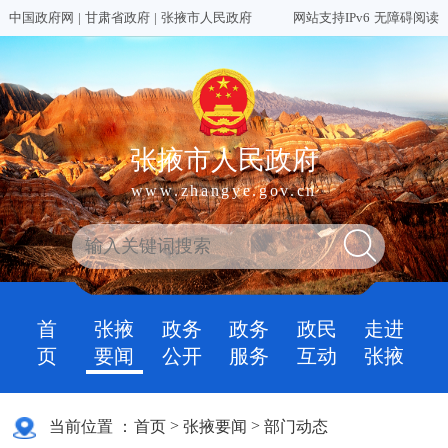
中国政府网
|
甘肃省政府
|
张掖市人民政府
网站支持IPv6
无障碍阅读
张掖市人民政府
www.zhangye.gov.cn
首
张掖
政务
政务
政民
走进
页
要闻
公开
服务
互动
张掖
>
>
当前位置 ：
首页
张掖要闻
部门动态