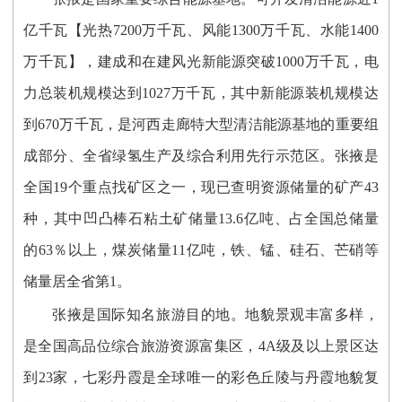
亿千瓦
【光热7200万千瓦、风能1300万千瓦、水能1400
万千瓦】
，建成和在建风光新能源突破1000万千瓦，电
力总装机规模达到1027万千瓦，其中新能源装机规模达
到670万千瓦
，
是河西走廊特大型清洁能源基地的重要组
成部分、全省绿氢生产及综合利用先行示范区。张掖是
全国19个重点找矿区之一，现已查明资源储量的矿产43
种，其中凹凸棒石粘土矿储量13.6亿吨、占全国总储量
的63％以上，煤炭储量11亿吨，铁、锰、硅石、芒硝等
储量居全省第1。
张掖是国际知名旅游目的地。地貌景观
丰富多样
，
是全国高品位综合旅游资源富集区，4A级及以上景区达
到23家，七彩丹霞是全球唯一的彩色丘陵与丹霞地貌复