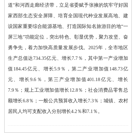
道”和河西走廊经济带，立足省委赋予张掖的筑牢守好国
家西部生态安全屏障、培育全国现代种业发展高地、建
设国家重要综合能源基地、打造国际知名旅游目的地“一
屏三地”功能定位，突出特色、彰显优势，聚力攻坚、奋
勇争先，着力加快高质量发展步伐。202
5
年，全市地区
生产总值达
734.35
亿元、增长
7.7
％，其中第一产业增加
值
184.45
亿元、增长
5.9
％，第二产业增加值
148.73
亿
元、增长
9.6
％，第三产业增加值
401.18
亿元、增长
7.9
％；规上工业增加值增长
12.8
％；社会消费品零售总
额增长
6.8
％；一般公共预算收入增长7.3％
；
城镇、农村
居民人均可支配收入分别增长
4.2
％和7.
1
％
。