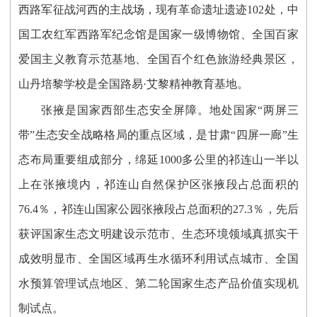
西路军征战河西的主战场，现有革命遗址遗迹
102
处，中
国工农红军西路军纪念馆是国家一级博物馆
、
全国百家
爱国主义教育示范基地、全国百个红色旅游经典景区，
山丹培黎学校是全国路易·艾黎精神教育基地。
张掖是国家西部生态安全屏障。
地处
国家“两屏三
带”生态安全战略格局的重点区域
，是
甘肃“四屏一廊”生
态布局重要组成部分
，
绵延1000多公里的
祁连山一半以
上在张掖境内，祁连山自然保护区张掖段占总面积的
76.4％，祁连山国家公园张掖段占总面积的27.3％，
先后
获评国家生态文明建设示范市、生态环境领域真抓实干
成效明显市、全国区域再生水循环利用试点城市
、
全国
水预算管理试点地区、第二轮国家生态产品价值实现机
制试点
。