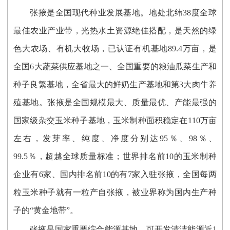
张掖是全国现代种业发展基地。地处北纬38度全球
最佳农业产业带，光热水土资源绝佳搭配，是天然的绿
色大农场、有机大牧场，已认证有机基地89.4万亩，是
全国
6
大蔬菜供应基地
之一
、全国重要的粮油瓜菜生产和
种子良繁基地
，
全省
最大的鲜奶生产基地和
第
3
大肉牛养
殖基地。张掖是全国规模最大、质量最优、产能最强的
国家级杂交玉米种子基地，玉米制种面积稳定在110万亩
左右，发芽率、纯度、净度分别达95％、98％、
99.5％，超越全球质量标准；世界排名前10的玉米制种
企业有6家、国内排名前10的有7家入驻张掖，全国每两
粒玉米种子就有一粒产自张掖，被业界称为国内生产种
子的“黄金地带”。
张掖是国家重要综合能源基地。可开发清洁能源近1