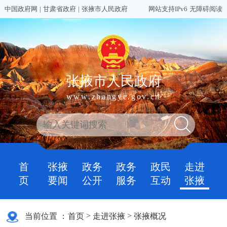
中国政府网
|
甘肃省政府
|
张掖市人民政府
网站支持IPv6
无障碍阅读
张掖市人民政府
www.zhangye.gov.cn
首
张掖
政务
政务
政民
走进
页
要闻
公开
服务
互动
张掖
>
>
当前位置 ：
首页
走进张掖
张掖概况