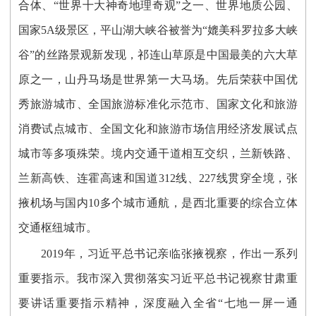
合体、“世界十大神奇地理奇观”之一、世界地质公园、
国家5A级景区
，
平山湖大峡谷被誉为“媲美科罗拉多大峡
谷”的丝路景观新发现，祁连山草原是中国最美的六大草
原之一，山丹马场是世界第一大马场
。
先后荣获中国优
秀旅游城市、全国旅游标准化示范市、国家文化和旅游
消费试点城市
、全国文化和旅游市场信用经济发展试点
城市
等多项殊荣。境内交通干道相互交织，兰新铁路、
兰新高铁、连霍高速和国道312线、227线贯穿全境，张
掖机场与国内10多个城市通航，是西北重要的综合立体
交通枢纽城市。
2019年
，
习近平总书记亲临张掖视察，作出一系列
重要指示。我
市
深入贯彻落实习近平总书记视察甘肃重
要讲话重要指示精神，深度融入全省“七地一屏一通