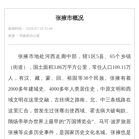
张掖市概况
发布时间： 2026-07-10 15:04
来源： 市政府办公室
张掖市地处河西走廊中部，辖1区5县、65个乡镇
（街道），国土面积3.86万平方公里，常住
人口109.11万
人
，有汉、藏、蒙、回、裕固等38个民族。张掖有着
2000多年建城史、4000多年人类居住史，中原文明和西
域文明在这里交融，古丝绸之路南、北、中三条线路在
这里汇合，曾发生过张骞出使西域、霍去病大破匈奴、
隋炀帝举办世界上最早的“万国博览会”、马可·波罗旅居
张掖等众多历史事件，是国家历史文化名城。张掖也是