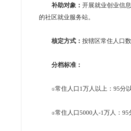
补助对象：
开展就业创业信
的社区就业服务站。
核定方式：
按辖区常住人口
分档标准
：
常住人口
1
万人以上：
95
分
①
常住人口
5000
人
-1
万人：
95
②