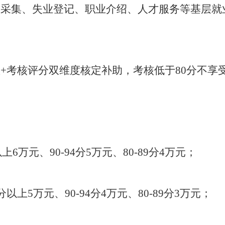
息采集、失业登记、职业介绍、人才服务等基层就
数
+
考核评分双维度核定补助，考核低于
80
分不享
以上
6
万元、
90-94
分
5
万元、
80-89
分
4
万元；
分以上
5
万元、
90-94
分
4
万元、
80-89
分
3
万元；