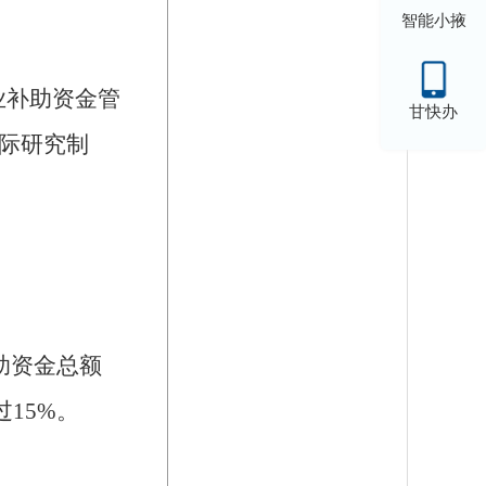
智能小掖
业补助资金管
甘快办
际研究制
助资金总额
过
15%
。