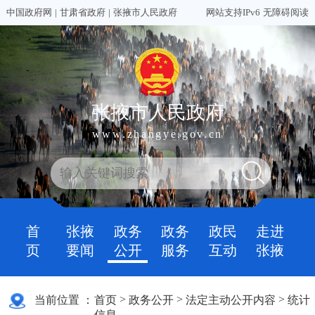
中国政府网
|
甘肃省政府
|
张掖市人民政府
网站支持IPv6
无障碍阅读
张掖市人民政府
www.zhangye.gov.cn
首
张掖
政务
政务
政民
走进
页
要闻
公开
服务
互动
张掖
>
>
>
当前位置 ：
首页
政务公开
法定主动公开内容
统计
信息