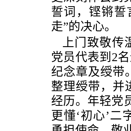
誓词，铿锵誓
走”的
决心
。
上门致敬传
党员代表
到
2
纪念章及绶带
整理绶带，
并
经历
。
年轻党
更懂‘初心’
勇担
使命
，
敬