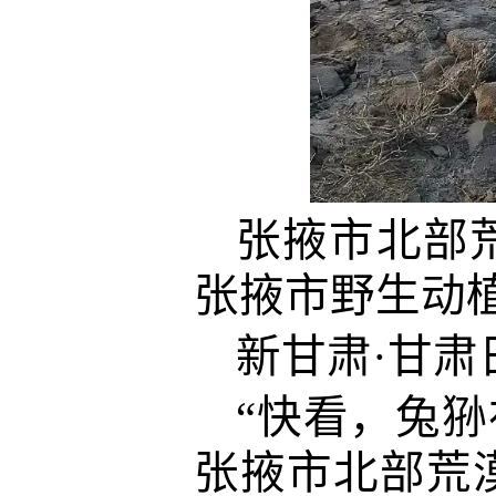
张掖市北部
张掖市野生动
新甘肃·甘肃
“快看，兔狲
张掖市北部荒