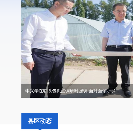
叶尔波力·孜汗调研地灾防治工作时强调 保持...
县区动态