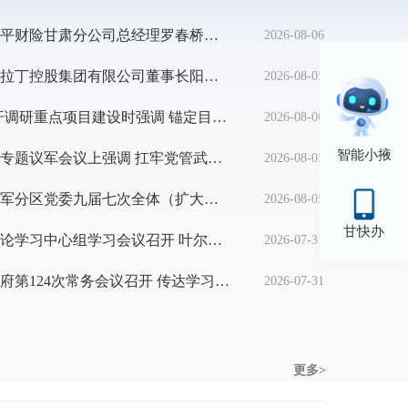
李兴华会见太平财险甘肃分公司总经理罗春桥一行
2026-08-06
李兴华会见阿拉丁控股集团有限公司董事长阳仁强一行
2026-08-05
叶尔波力·孜汗调研重点项目建设时强调 锚定目标扩产能 紧抓项目促实效 全力巩固经济向优向新向好态势
2026-08-06
智能小掖
李兴华在市委专题议军会议上强调 扛牢党管武装政治责任 汇聚军地协同发展合力 推动全市国防动员和后备力量建设再上新台阶 叶尔波力·孜汗主持
2026-08-05
李兴华在张掖军分区党委九届七次全体（扩大）会议上强调 深入学习贯彻习近平强军思想 奋力开创我市国防动员事业新局面
2026-08-05
甘快办
市政府党组理论学习中心组学习会议召开 叶尔波力·孜汗主持
2026-07-31
县调研时强调 加快避险搬迁旧房...
五届市人民政府第124次常务会议召开 传达学习习近平总书记重要讲话重要指示精神 安排部署地下水超采治理等工作 叶尔波力·孜汗主持
2026-07-31
更多>